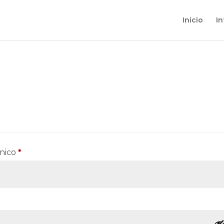
Inicio
I
Requerido
ónico
*