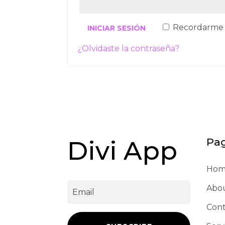
Recordarme
INICIAR SESIÓN
¿Olvidaste la contraseña?
Divi App
Pa
Hom
Abo
Cont